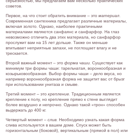
серьезностью, мы предлагаем вам несколько практических
советов.
Первое, на что стоит обратить внимание – это
материал
.
Современная сантехника предлагает различные материалы,
включая золото. Однако, наиболее практичными
материалами являются санфаянс и санфарфор. На глаз
невозможно отличить два этих материала, но санфарфор
прослужит вам на 15 лет дольше. Также он меньше
впитывает неприятные запахи, не поглощает влагу и не
трескается.
Второй важный момент – это
форма чаши.
Существует как
минимум три формы чаши: тарельчатая, воронкообразная и
козырьковообразная. Выбор формы чаши – дело вкуса, но
например воронкообразная форма не защитит вас от брызг
при использовании унитаза и смыве.
Третий момент – это
крепление.
Традиционным является
крепление к полу, но крепление прямо к стене выглядит
более воздушно и непрочно. Однако такой «трон» способен
выдержать до 400 кг.
Четвертый момент –
слив.
Необходимо узнать какая форма
слива используется в вашем доме. Спуск может быть
горизонтальным (боковой), вертикальным (прямой в пол) или