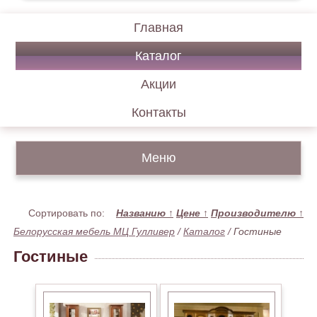
Главная
Каталог
Акции
Контакты
Меню
Сортировать по:
Названию
↑
Цене
↑
Производителю
↑
Белорусская мебель МЦ Гулливер
/
Каталог
/
Гостиные
Гостиные