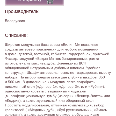
Производитель:
Белоруссия
Описание:
Широкая модульная база серии «Вилия-М» позволяет
создать интерьер практически для любого помещения
в доме: детской, гостиной, кабинета, гардеробной, прихожей.
Фасады модулей «Видия-М» комбинированные: рамка
изготовлена из массива дуба, филенка- из ДСП
облицованной натуральным дубовым шпоном. Удобная
конструкция Шкаф+ антресоль позволяет варьировать высоту
набора. На выбор предлагается две глубины шкафов: 350
и 560 мм. В дополнение к модулям легко подобрать
письменный стол («Денвер-1», «Денвер-3», или «Рубин»),
односпальную кровать с выдвижными ящиками
,многофункциональную тумбу (из серии «Денвер-Элита» или
«Кодри»), а также журнальный или обеденный стол.
Простота моделирования, отличная комплектация, выбор
красителей ( «Медовый дуб», «Дуб рустикальный», «Эмаль
золотая»), а также доступная стоимость обуславливают