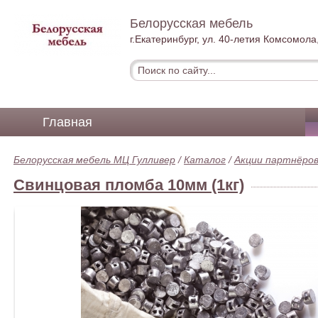
Белорусская мебель
г.Екатеринбург, ул. 40-летия Комсомола,
Главная
Белорусская мебель МЦ Гулливер
/
Каталог
/
Акции партнёро
Свинцовая пломба 10мм (1кг)