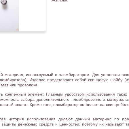
Аспломб
й материал, используемый с пломбиратором. Для установки так
ломбиратора). Изделие представляет собой свинцовую шайбу (из
агат или проволока.
ь крепежный элемент. Главным удобством использования таких 
озможность выбора дополнительного пломбировочного материала
толстый шпагат. Кроме того, пломбиратор оставляет на свинце боле
лгая история использования делают данный материал по п
 защиты денежных средств и ценностей, поэтому их называют т